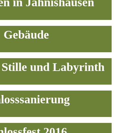
n in Jahnishausen
Gebäude
 Stille und Labyrinth
losssanierung
hlossfest 2016