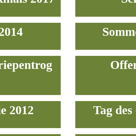
2014
Somme
riepentrog
Offe
e 2012
Tag des 