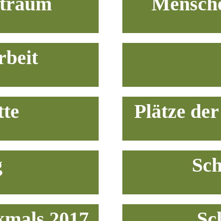
straum
Mensche
beit
te
Plätze der
g
Sch
kmals 2017
Sc